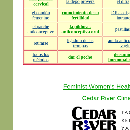
la depo provera
el difr
cervical
el condón
conocimiento de su
DIU - disp
femenino
fertilidad
intraut
el parche
la píldora -
pastilla
anticonceptivo
anticonceptiva oral
ligadura de las
anillo antic
retirarse
trompas
vagin
todos los
de sumin
dar el pecho
métodos
hormonal 
Feminist Women's Heal
Cedar River Clini